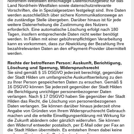
Nordrhein-Westfalen einschlägige Datenschutzgesetz für das
Land Nordrhein-Westfalen sowie datenschutzrelevante
Vorschriften, die in Spezialgesetzen festgelegt sind. Ihre Daten
werden ausschließlich über sichere Kommunikationswege an
die zuständige Stelle übergeben. Darüber hinaus ist für jede
weitere Datenerhebung die Zustimmung des Nutzers
erforderlich. Eine automatische Löschung erfolgt nach 180
Tagen, insofern entsprechende Daten nicht weiter benötigt
werden. In Fällen mit einer gebührenpflichtigen Verarbeitung
kann es vorkommen, dass zur Abwicklung der Bezahlung Ihre
bezahlrelevanten Daten an den ePayment-Provider übermittelt
werden.
Rechte der betroffenen Person: Auskunft, Berichtigung,
Löschung und Sperrung, Widerspruchsrecht
Sie sind gemäß § 15 DSGVO jederzeit berechtigt, gegenüber
der Stadt Hilden um umfangreiche Auskunftserteilung zu den
zu Ihrer Person gespeicherten Daten zu ersuchen. Gemäß §
16 DSGVO können Sie jederzeit gegenüber der Stadt Hilden
die Berichtigung unrichtiger personenbezogener Daten
verlangen. Nach § 17 DSGVO haben Sie gegenüber der Stadt
Hilden das Recht, die Löschung von personenbezogenen
Daten verlangen. Sie können darüber hinaus jederzeit ohne
Angabe von Gründen von Ihrem Widerspruchsrecht Gebrauch
machen und die erteilte Einwilligungserklärung mit Wirkung für
die Zukunft abändern oder gänzlich widerrufen. Sie können
den Widerruf entweder postalisch, per E-Mail oder per Fax an
die Stadt Hilden übermitteln. Es entstehen Ihnen dabei keine